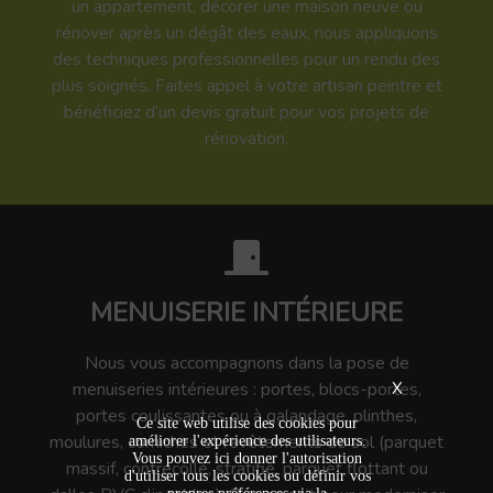
un appartement, décorer une maison neuve ou
rénover après un dégât des eaux, nous appliquons
des techniques professionnelles pour un rendu des
plus soignés. Faites appel à votre artisan peintre et
bénéficiez d’un devis gratuit pour vos projets de
rénovation.
MENUISERIE INTÉRIEURE
Nous vous accompagnons dans la pose de
X
menuiseries intérieures : portes, blocs-portes,
portes coulissantes ou à galandage, plinthes,
Ce site web utilise des cookies pour
moulures, corniches et revêtements de sol (parquet
améliorer l'expérience des utilisateurs.
Vous pouvez ici donner l'autorisation
massif, contrecollé, stratifié, parquet flottant ou
d'utiliser tous les cookies ou définir vos