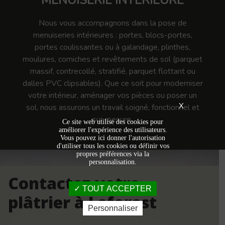
MENUISERIE INTÉRIEURE
Nous vous accompagnons dans la pose de
menuiseries intérieures : portes, blocs-portes,
portes coulissantes ou à galandage, plinthes,
moulures, corniches et revêtements de sol (parquet
massif, contrecollé, stratifié, parquet flottant ou
dalles PVC clipsables). Que ce soit pour moderniser
votre intérieur, aménager vos pièces ou poser un
X
sol, nous assurons un travail soigné, fonctionnel et
sur mesure.
Ce site web utilise des cookies pour
améliorer l'expérience des utilisateurs.
Vous pouvez ici donner l'autorisation
d'utiliser tous les cookies ou définir vos
propres préférences via la
personnalisation.
Contactez votre
TOUT ACCEPTER
plâtrier à Leforest
Personnaliser