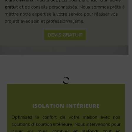
leurs environs
. N’attendez plus pour bénéficier d’un
devis
gratuit
et de conseils personnalisés. Nous sommes prêts à
mettre notre expertise à votre service pour réaliser vos
projets avec soin et professionnalisme.
DEVIS GRATUIT
ISOLATION INTÉRIEURE
Optimisez le confort de votre maison avec nos
solutions d’isolation intérieure. Nous intervenons pour
isoler vos murs, combles et plafonds tout en