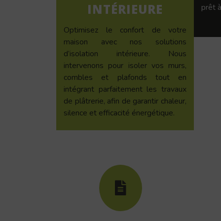
INTÉRIEURE
prêt à
Optimisez le confort de votre
maison avec nos solutions
d’isolation intérieure. Nous
intervenons pour isoler vos murs,
combles et plafonds tout en
intégrant parfaitement les travaux
de plâtrerie, afin de garantir chaleur,
silence et efficacité énergétique.