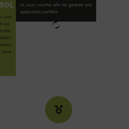
 SOL
et sous-couche, afin de garantir une
application parfaite.
ec nos
 sol :
ollé,
dalles
urons
n pour