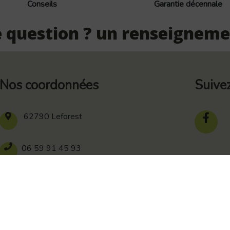
Conseils
Garantie décennale
 question ? un renseigneme
Nos coordonnées
Suive
62790 Leforest
06 59 91 45 93
839 278 264 00016