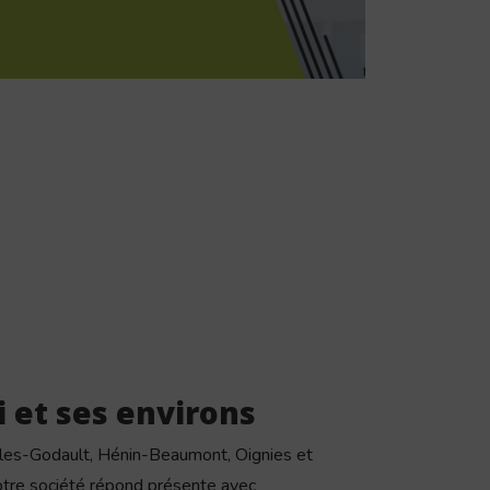
i et ses environs
elles-Godault, Hénin-Beaumont, Oignies et
notre société répond présente avec