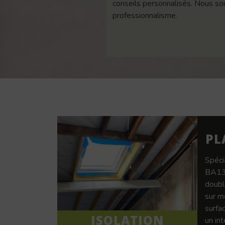
conseils personnalisés. Nous som
professionnalisme.
PL
Spéci
BA13,
doubl
sur m
surfac
ISOLATION
un in