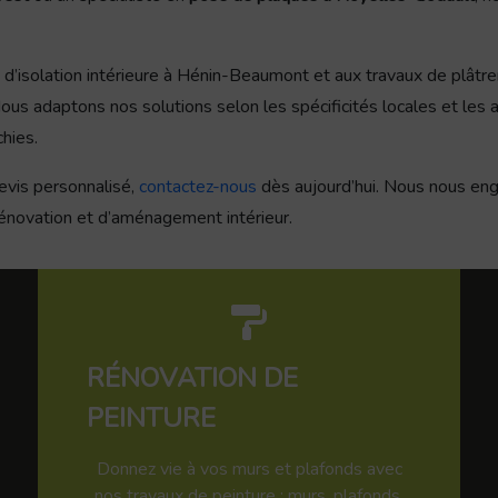
d’isolation intérieure à Hénin-Beaumont et aux travaux de plâtre
us adaptons nos solutions selon les spécificités locales et les a
hies.
evis personnalisé,
contactez-nous
dès aujourd’hui. Nous nous eng
rénovation et d’aménagement intérieur.
RÉNOVATION DE
PEINTURE
Donnez vie à vos murs et plafonds avec
nos travaux de peinture : murs, plafonds,