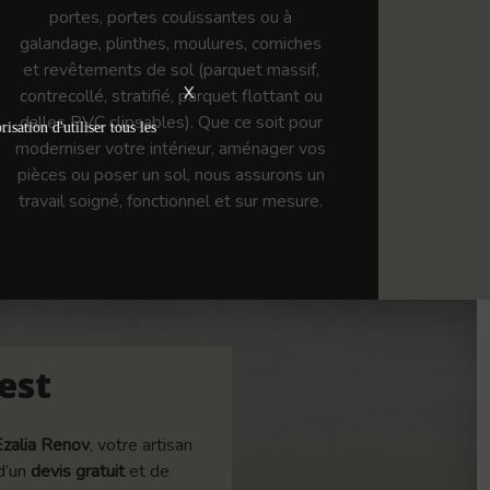
portes, portes coulissantes ou à
galandage, plinthes, moulures, corniches
et revêtements de sol (parquet massif,
X
contrecollé, stratifié, parquet flottant ou
dalles PVC clipsables). Que ce soit pour
isation d'utiliser tous les
moderniser votre intérieur, aménager vos
pièces ou poser un sol, nous assurons un
travail soigné, fonctionnel et sur mesure.
est
Ezalia Renov
, votre artisan
 d’un
devis gratuit
et de