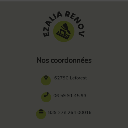
Nos coordonnées
62790 Leforest
06 59 91 45 93
839 278 264 00016