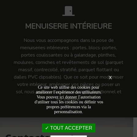
MENUISERIE INTÉRIEURE
Nous vous accompagnons dans la pose de
menuiseries intérieures : portes, blocs-portes,
portes coulissantes ou à galandage, plinthes,
moulures, corniches et revêtements de sol (parquet
massif, contrecollé, stratifié, parquet flottant ou
dalles PVC clipsables). Que ce soit pour moderniser
X
votre intérieur, aménager vos pièces ou poser un
Ce site web utilise des cookies pour
sol, nous assurons un travail soigné, fonctionnel et
améliorer l'expérience des utilisateurs.
Vous pouvez ici donner l'autorisation
sur mesure.
d'utiliser tous les cookies ou définir vos
propres préférences via la
personnalisation.
TOUT ACCEPTER