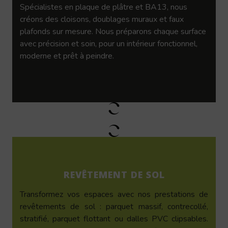
Spécialistes en plaque de plâtre et BA13, nous
créons des cloisons, doublages muraux et faux
plafonds sur mesure. Nous préparons chaque surface
avec précision et soin, pour un intérieur fonctionnel,
moderne et prêt à peindre.
REVÊTEMENT DE SOL
Transformez vos espaces avec nos prestations de
revêtements de sol : parquet massif, contrecollé,
stratifié, parquet flottant ou dalles PVC clipsables.