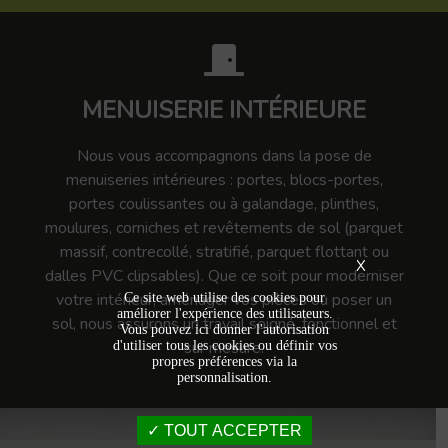
MENUISERIE INTÉRIEURE
Nous vous accompagnons dans la pose de
menuiseries intérieures : portes, blocs-portes,
portes coulissantes ou à galandage, plinthes,
moulures, corniches et revêtements de sol (parquet
massif, contrecollé, stratifié, parquet flottant ou
X
dalles PVC clipsables). Que ce soit pour moderniser
votre intérieur, aménager vos pièces ou poser un
Ce site web utilise des cookies pour
améliorer l'expérience des utilisateurs.
sol, nous assurons un travail soigné, fonctionnel et
Vous pouvez ici donner l'autorisation
sur mesure.
d'utiliser tous les cookies ou définir vos
propres préférences via la
personnalisation.
TOUT ACCEPTER