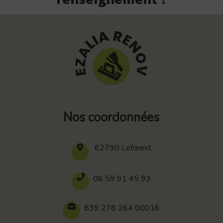
Nos coordonnées
62790 Leforest
06 59 91 45 93
839 278 264 00016