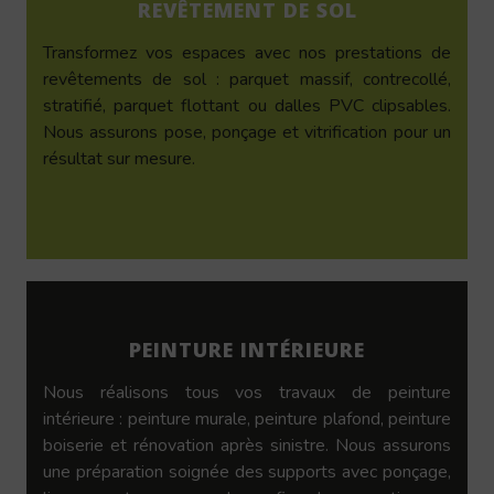
REVÊTEMENT DE SOL
Transformez vos espaces avec nos prestations de
revêtements de sol : parquet massif, contrecollé,
stratifié, parquet flottant ou dalles PVC clipsables.
Nous assurons pose, ponçage et vitrification pour un
résultat sur mesure.
PEINTURE INTÉRIEURE
Nous réalisons tous vos travaux de peinture
intérieure : peinture murale, peinture plafond, peinture
boiserie et rénovation après sinistre. Nous assurons
une préparation soignée des supports avec ponçage,