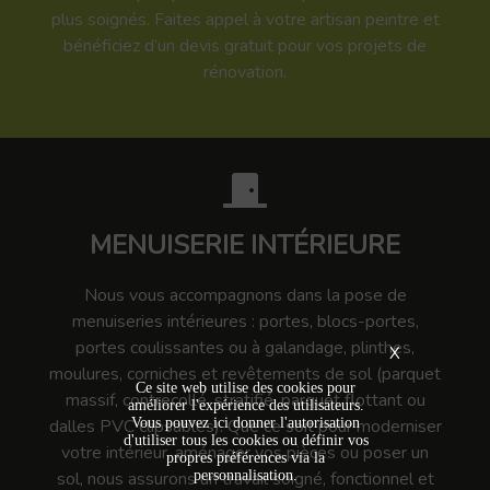
plus soignés. Faites appel à votre artisan peintre et
bénéficiez d’un devis gratuit pour vos projets de
rénovation.
MENUISERIE INTÉRIEURE
Nous vous accompagnons dans la pose de
menuiseries intérieures : portes, blocs-portes,
portes coulissantes ou à galandage, plinthes,
X
moulures, corniches et revêtements de sol (parquet
Ce site web utilise des cookies pour
massif, contrecollé, stratifié, parquet flottant ou
améliorer l'expérience des utilisateurs.
Vous pouvez ici donner l'autorisation
dalles PVC clipsables). Que ce soit pour moderniser
d'utiliser tous les cookies ou définir vos
votre intérieur, aménager vos pièces ou poser un
propres préférences via la
personnalisation.
sol, nous assurons un travail soigné, fonctionnel et