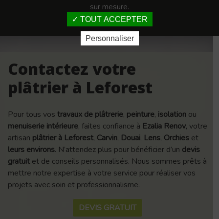
sur mesure.
TOUT ACCEPTER
Personnaliser
Contactez votre
plâtrier à Leforest
Pour tous vos
travaux de plâtrerie
,
peinture
,
isolation
ou
menuiserie intérieure
, faites confiance à
Ezalia Renov
, votre
artisan
plâtrier à Leforest
,
Carvin
,
Douai
,
Lens
,
Orchies
et
leurs environs
. N’attendez plus pour bénéficier d’un
devis
gratuit
et de conseils personnalisés. Nous sommes prêts à
mettre notre expertise à votre service pour réaliser vos
projets avec soin et professionnalisme.
DEVIS GRATUIT