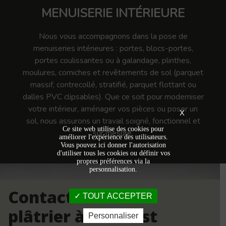
MENUISERIE INTÉRIEURE
Nous vous accompagnons dans la pose de
menuiseries intérieures : portes, blocs-portes,
portes coulissantes ou à galandage, plinthes,
moulures, corniches et revêtements de sol (parquet
massif, contrecollé, stratifié, parquet flottant ou
dalles PVC clipsables). Que ce soit pour moderniser
votre intérieur, aménager vos pièces ou poser un
X
sol, nous assurons un travail soigné, fonctionnel et
Ce site web utilise des cookies pour
sur mesure.
améliorer l'expérience des utilisateurs.
Vous pouvez ici donner l'autorisation
d'utiliser tous les cookies ou définir vos
propres préférences via la
personnalisation.
Contactez votre
TOUT ACCEPTER
plâtrier à Leforest
Personnaliser