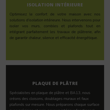
ISOLATION INTÉRIEURE
Optimisez le confort de votre maison avec nos
solutions d’isolation intérieure. Nous intervenons pour
isoler vos murs, combles et plafonds tout en
intégrant parfaitement les travaux de plâtrerie, afin
de garantir chaleur, silence et efficacité énergétique.
PLAQUE DE PLÂTRE
Spécialistes en plaque de plâtre et BA13, nous
créons des cloisons, doublages muraux et faux
plafonds sur mesure. Nous préparons chaque surface