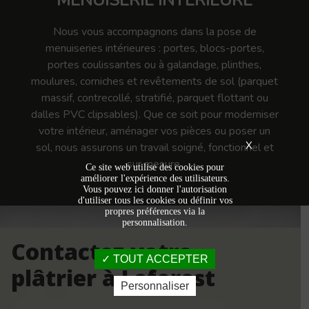
MENUISERIE INTÉRIEURE
Nous vous accompagnons dans la pose de
menuiseries intérieures : portes, blocs-portes,
portes coulissantes ou à galandage, plinthes,
moulures, corniches et revêtements de sol (parquet
massif, contrecollé, stratifié, parquet flottant ou
dalles PVC clipsables). Que ce soit pour moderniser
votre intérieur, aménager vos pièces ou poser un
X
sol, nous assurons un travail soigné, fonctionnel et
sur mesure.
Ce site web utilise des cookies pour
améliorer l'expérience des utilisateurs.
Vous pouvez ici donner l'autorisation
d'utiliser tous les cookies ou définir vos
propres préférences via la
personnalisation.
Contactez votre
TOUT ACCEPTER
plâtrier à Leforest
Personnaliser