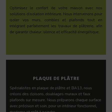
Optimisez le confort de votre maison avec nos
solutions d’isolation intérieure. Nous intervenons pour
isoler vos murs, combles et plafonds tout en
intégrant parfaitement les travaux de plâtrerie, afin
de garantir chaleur, silence et efficacité énergétique.
PLAQUE DE PLÂTRE
Spécialistes en plaque de plâtre et BA13, nous
créons des cloisons, doublages muraux et faux
plafonds sur mesure. Nous préparons chaque surface
avec précision et soin, pour un intérieur fonctionnel,
moderne et prêt à peindre.