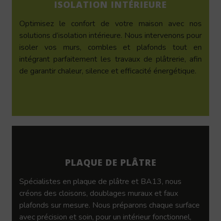
ISOLATION INTÉRIEURE
Optimisez le confort de votre maison avec nos
solutions d’isolation intérieure. Nous intervenons pour
isoler vos murs, combles et plafonds tout en
intégrant parfaitement les travaux de plâtrerie, afin
de garantir chaleur, silence et efficacité énergétique.
PLAQUE DE PLÂTRE
Spécialistes en plaque de plâtre et BA13, nous
créons des cloisons, doublages muraux et faux
plafonds sur mesure. Nous préparons chaque surface
avec précision et soin, pour un intérieur fonctionnel,