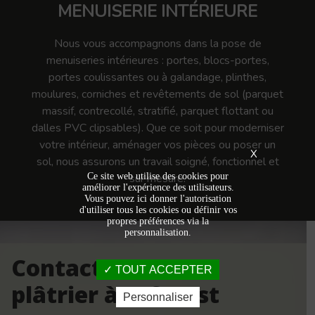
MENUISERIE INTÉRIEURE
Nous vous accompagnons dans la pose de
menuiseries intérieures : portes, blocs-portes,
portes coulissantes ou à galandage, plinthes,
moulures, corniches et revêtements de sol (parquet
massif, contrecollé, stratifié, parquet flottant ou
dalles PVC clipsables). Que ce soit pour moderniser
votre intérieur, aménager vos pièces ou poser un
X
sol, nous assurons un travail soigné, fonctionnel et
Ce site web utilise des cookies pour
sur mesure.
améliorer l'expérience des utilisateurs.
Vous pouvez ici donner l'autorisation
d'utiliser tous les cookies ou définir vos
propres préférences via la
personnalisation.
Contactez votre
TOUT ACCEPTER
plâtrier à Leforest
Personnaliser