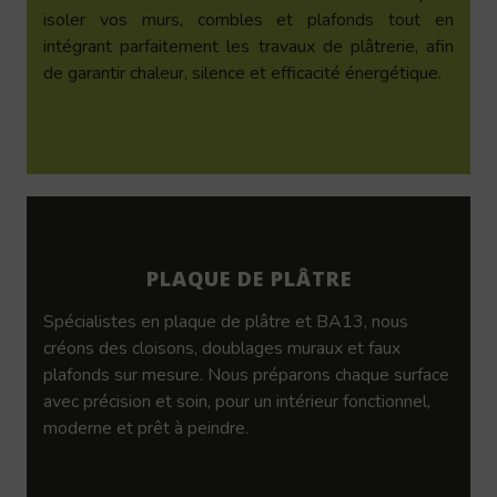
isoler vos murs, combles et plafonds tout en
intégrant parfaitement les travaux de plâtrerie, afin
de garantir chaleur, silence et efficacité énergétique.
PLAQUE DE PLÂTRE
Spécialistes en plaque de plâtre et BA13, nous
créons des cloisons, doublages muraux et faux
plafonds sur mesure. Nous préparons chaque surface
avec précision et soin, pour un intérieur fonctionnel,
moderne et prêt à peindre.