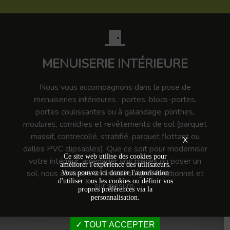
MENUISERIE INTÉRIEURE
Nous vous accompagnons dans la pose de
menuiseries intérieures : portes, blocs-portes,
portes coulissantes ou à galandage, plinthes,
moulures, corniches et revêtements de sol (parquet
massif, contrecollé, stratifié, parquet flottant ou
X
dalles PVC clipsables). Que ce soit pour moderniser
Ce site web utilise des cookies pour
votre intérieur, aménager vos pièces ou poser un
améliorer l'expérience des utilisateurs.
sol, nous assurons un travail soigné, fonctionnel et
Vous pouvez ici donner l'autorisation
d'utiliser tous les cookies ou définir vos
sur mesure.
propres préférences via la
personnalisation.
TOUT ACCEPTER