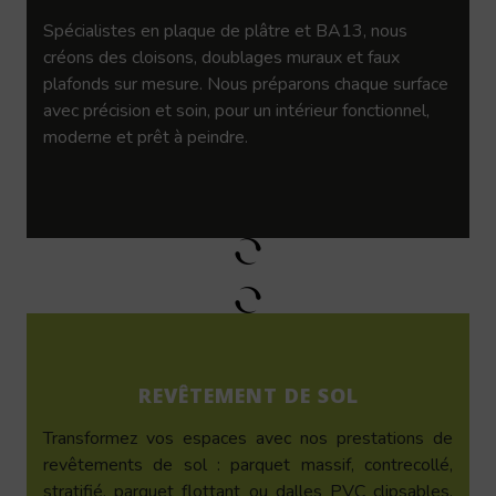
Spécialistes en plaque de plâtre et BA13, nous
créons des cloisons, doublages muraux et faux
plafonds sur mesure. Nous préparons chaque surface
avec précision et soin, pour un intérieur fonctionnel,
moderne et prêt à peindre.
REVÊTEMENT DE SOL
Transformez vos espaces avec nos prestations de
revêtements de sol : parquet massif, contrecollé,
stratifié, parquet flottant ou dalles PVC clipsables.