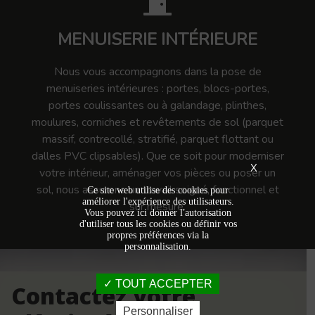
MENUISERIE INTÉRIEURE
Nous vous accompagnons dans la pose de
menuiseries intérieures : portes, blocs-portes,
portes coulissantes ou à galandage, plinthes,
moulures, corniches et revêtements de sol (parquet
massif, contrecollé, stratifié, parquet flottant ou
dalles PVC clipsables). Que ce soit pour moderniser
X
votre intérieur, aménager vos pièces ou poser un
sol, nous assurons un travail soigné, fonctionnel et
Ce site web utilise des cookies pour
améliorer l'expérience des utilisateurs.
sur mesure.
Vous pouvez ici donner l'autorisation
d'utiliser tous les cookies ou définir vos
propres préférences via la
personnalisation.
TOUT ACCEPTER
Contactez votre
Personnaliser