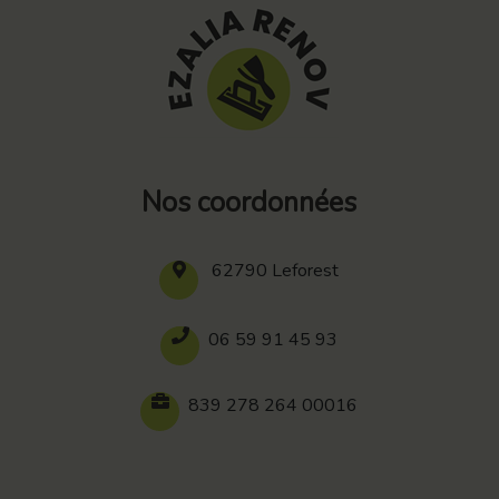
Nos coordonnées
62790 Leforest
06 59 91 45 93
839 278 264 00016