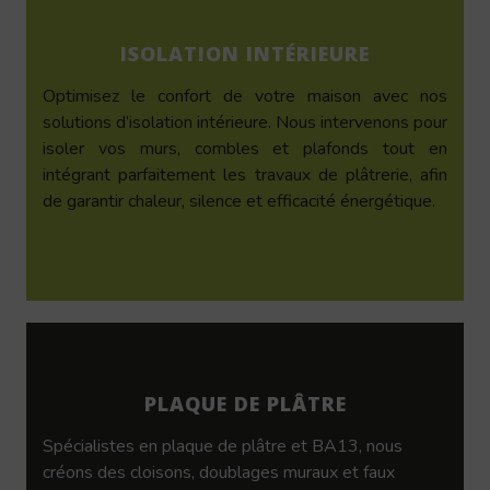
ISOLATION INTÉRIEURE
Optimisez le confort de votre maison avec nos
solutions d’isolation intérieure. Nous intervenons pour
isoler vos murs, combles et plafonds tout en
intégrant parfaitement les travaux de plâtrerie, afin
de garantir chaleur, silence et efficacité énergétique.
PLAQUE DE PLÂTRE
Spécialistes en plaque de plâtre et BA13, nous
créons des cloisons, doublages muraux et faux