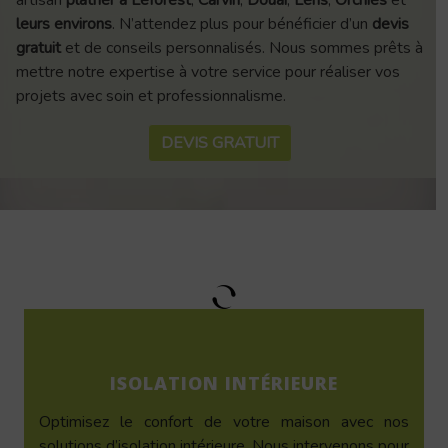
artisan
plâtrier à Leforest
,
Carvin
,
Douai
,
Lens
,
Orchies
et
leurs environs
. N’attendez plus pour bénéficier d’un
devis
gratuit
et de conseils personnalisés. Nous sommes prêts à
mettre notre expertise à votre service pour réaliser vos
projets avec soin et professionnalisme.
DEVIS GRATUIT
ISOLATION INTÉRIEURE
Optimisez le confort de votre maison avec nos
solutions d’isolation intérieure. Nous intervenons pour