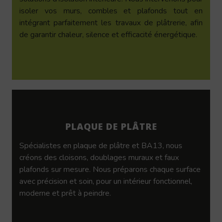
isoler vos murs, combles et plafonds tout en
intégrant parfaitement les travaux de plâtrerie, afin
de garantir chaleur, silence et efficacité énergétique.
PLAQUE DE PLÂTRE
Spécialistes en plaque de plâtre et BA13, nous
créons des cloisons, doublages muraux et faux
plafonds sur mesure. Nous préparons chaque surface
avec précision et soin, pour un intérieur fonctionnel,
moderne et prêt à peindre.