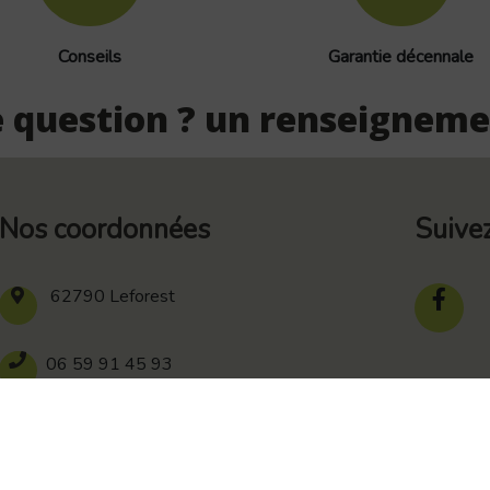
Conseils
Garantie décennale
 question ? un renseigneme
Nos coordonnées
Suive
62790 Leforest
06 59 91 45 93
839 278 264 00016