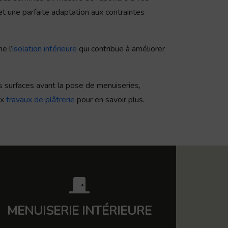
et une parfaite adaptation aux contraintes
e l’
isolation intérieure
qui contribue à améliorer
s surfaces avant la pose de menuiseries,
ux
travaux de plâtrerie
pour en savoir plus.
MENUISERIE INTÉRIEURE