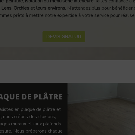
ie
,
peinture
,
isolation
ou
menuiserie intérieure
, faites confiance à
,
Lens
,
Orchies
et
leurs environs
. N’attendez plus pour bénéficier
mes prêts à mettre notre expertise à votre service pour réaliser
DEVIS GRATUIT
AQUE DE PLÂTRE
alistes en plaque de plâtre et
 nous créons des cloisons,
ages muraux et faux plafonds
esure. Nous préparons chaque