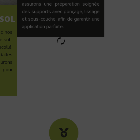
assurons une préparation soignée
des supports avec ponçage, lissage
 SOL
et sous-couche, afin de garantir une
application parfaite.
ec nos
 sol :
ollé,
dalles
urons
n pour