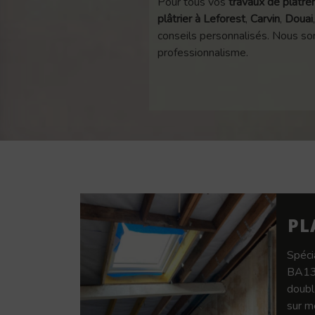
Pour tous vos
travaux de plâtrer
plâtrier à Leforest
,
Carvin
,
Douai
conseils personnalisés. Nous som
professionnalisme.
PL
Spéci
BA13,
doubl
sur m