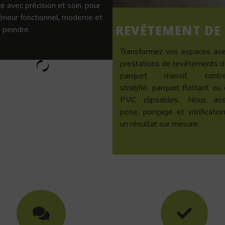
e avec précision et soin, pour
térieur fonctionnel, moderne et
REVÊTEMENT DE
 peindre.
Transformez vos espaces av
prestations de revêtements de
parquet massif, contrec
stratifié, parquet flottant ou 
PVC clipsables. Nous ass
pose, ponçage et vitrificatio
un résultat sur mesure.