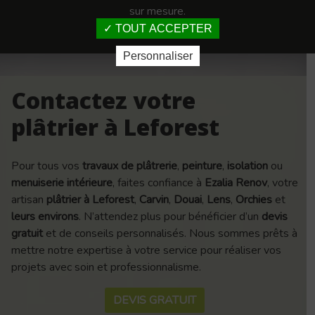
sur mesure.
TOUT ACCEPTER
Personnaliser
Contactez votre
plâtrier à Leforest
Pour tous vos
travaux de plâtrerie
,
peinture
,
isolation
ou
menuiserie intérieure
, faites confiance à
Ezalia Renov
, votre
artisan
plâtrier à Leforest
,
Carvin
,
Douai
,
Lens
,
Orchies
et
leurs environs
. N’attendez plus pour bénéficier d’un
devis
gratuit
et de conseils personnalisés. Nous sommes prêts à
mettre notre expertise à votre service pour réaliser vos
projets avec soin et professionnalisme.
DEVIS GRATUIT