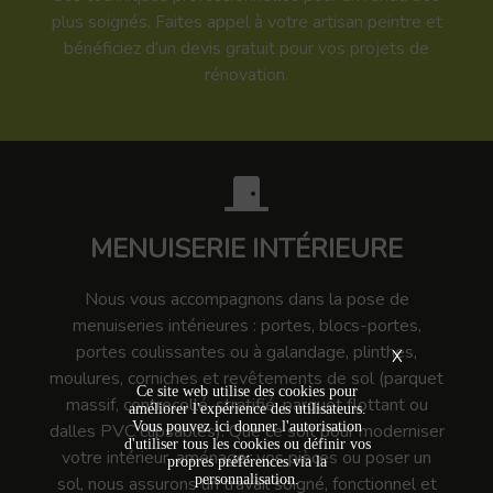
plus soignés. Faites appel à votre artisan peintre et
bénéficiez d’un devis gratuit pour vos projets de
rénovation.
MENUISERIE INTÉRIEURE
Nous vous accompagnons dans la pose de
menuiseries intérieures : portes, blocs-portes,
portes coulissantes ou à galandage, plinthes,
X
moulures, corniches et revêtements de sol (parquet
Ce site web utilise des cookies pour
massif, contrecollé, stratifié, parquet flottant ou
améliorer l'expérience des utilisateurs.
Vous pouvez ici donner l'autorisation
dalles PVC clipsables). Que ce soit pour moderniser
d'utiliser tous les cookies ou définir vos
votre intérieur, aménager vos pièces ou poser un
propres préférences via la
personnalisation.
sol, nous assurons un travail soigné, fonctionnel et