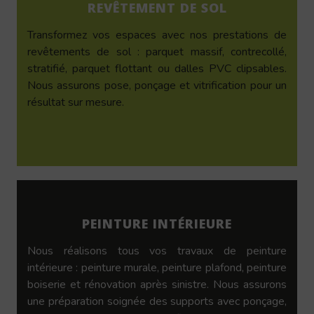
REVÊTEMENT DE SOL
Transformez vos espaces avec nos prestations de
revêtements de sol : parquet massif, contrecollé,
stratifié, parquet flottant ou dalles PVC clipsables.
Nous assurons pose, ponçage et vitrification pour un
résultat sur mesure.
PEINTURE INTÉRIEURE
Nous réalisons tous vos travaux de peinture
intérieure : peinture murale, peinture plafond, peinture
boiserie et rénovation après sinistre. Nous assurons
une préparation soignée des supports avec ponçage,