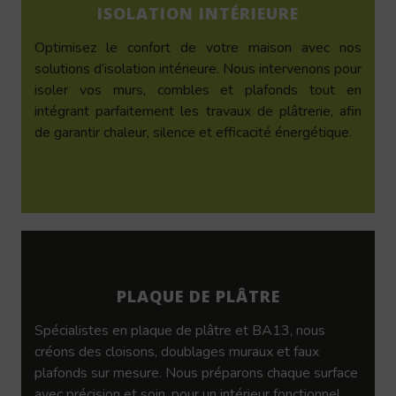
ISOLATION INTÉRIEURE
Optimisez le confort de votre maison avec nos
solutions d’isolation intérieure. Nous intervenons pour
isoler vos murs, combles et plafonds tout en
intégrant parfaitement les travaux de plâtrerie, afin
de garantir chaleur, silence et efficacité énergétique.
PLAQUE DE PLÂTRE
Spécialistes en plaque de plâtre et BA13, nous
créons des cloisons, doublages muraux et faux
plafonds sur mesure. Nous préparons chaque surface
avec précision et soin, pour un intérieur fonctionnel,