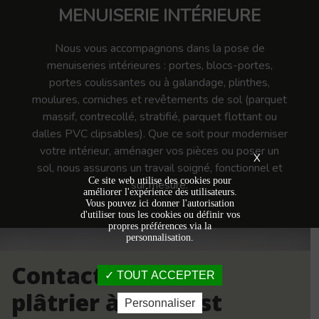
MENUISERIE INTÉRIEURE
Nous vous accompagnons dans la pose de
menuiseries intérieures : portes, blocs-portes,
portes coulissantes ou à galandage, plinthes,
moulures, corniches et revêtements de sol (parquet
massif, contrecollé, stratifié, parquet flottant ou
dalles PVC clipsables). Que ce soit pour moderniser
votre intérieur, aménager vos pièces ou poser un
X
sol, nous assurons un travail soigné, fonctionnel et
Ce site web utilise des cookies pour
sur mesure.
améliorer l'expérience des utilisateurs.
Vous pouvez ici donner l'autorisation
d'utiliser tous les cookies ou définir vos
propres préférences via la
personnalisation.
Contactez votre
TOUT ACCEPTER
plâtrier à Leforest
Personnaliser