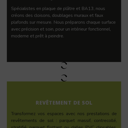
Spécialistes en plaque de plâtre et BA13, nous
créons des cloisons, doublages muraux et faux
plafonds sur mesure. Nous préparons chaque surface
avec précision et soin, pour un intérieur fonctionnel,
moderne et prêt à peindre.
REVÊTEMENT DE SOL
Transformez vos espaces avec nos prestations de
revêtements de sol : parquet massif, contrecollé,
stratifié, parquet flottant ou dalles PVC clipsables.