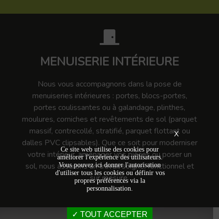
MENUISERIE INTÉRIEURE
Nous vous accompagnons dans la pose de
menuiseries intérieures : portes, blocs-portes,
portes coulissantes ou à galandage, plinthes,
moulures, corniches et revêtements de sol (parquet
massif, contrecollé, stratifié, parquet flottant ou
X
dalles PVC clipsables). Que ce soit pour moderniser
Ce site web utilise des cookies pour
votre intérieur, aménager vos pièces ou poser un
améliorer l'expérience des utilisateurs.
sol, nous assurons un travail soigné, fonctionnel et
Vous pouvez ici donner l'autorisation
d'utiliser tous les cookies ou définir vos
sur mesure.
propres préférences via la
personnalisation.
TOUT ACCEPTER