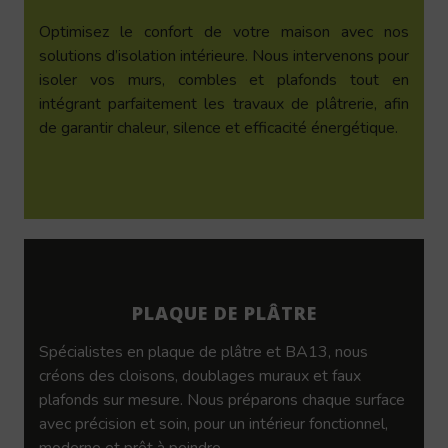
Optimisez le confort de votre maison avec nos
solutions d’isolation intérieure. Nous intervenons pour
isoler vos murs, combles et plafonds tout en
intégrant parfaitement les travaux de plâtrerie, afin
de garantir chaleur, silence et efficacité énergétique.
PLAQUE DE PLÂTRE
Spécialistes en plaque de plâtre et BA13, nous
créons des cloisons, doublages muraux et faux
plafonds sur mesure. Nous préparons chaque surface
avec précision et soin, pour un intérieur fonctionnel,
moderne et prêt à peindre.