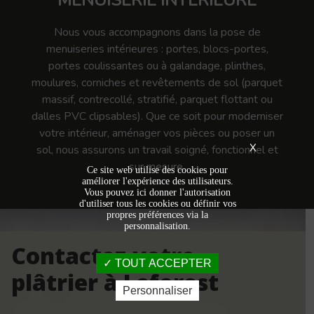
MENUISERIE INTÉRIEURE
Nous vous accompagnons dans la pose de
menuiseries intérieures : portes, blocs-portes,
portes coulissantes ou à galandage, plinthes,
moulures, corniches et revêtements de sol (parquet
massif, contrecollé, stratifié, parquet flottant ou
dalles PVC clipsables). Que ce soit pour moderniser
votre intérieur, aménager vos pièces ou poser un
X
sol, nous assurons un travail soigné, fonctionnel et
sur mesure.
Ce site web utilise des cookies pour
améliorer l'expérience des utilisateurs.
Vous pouvez ici donner l'autorisation
d'utiliser tous les cookies ou définir vos
propres préférences via la
personnalisation.
Contactez votre
TOUT ACCEPTER
plâtrier à Leforest
Personnaliser