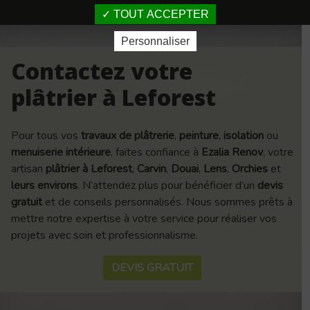
TOUT ACCEPTER
Personnaliser
Contactez votre
plâtrier à Leforest
Pour tous vos
travaux de plâtrerie
,
peinture
,
isolation
ou
menuiserie intérieure
, faites confiance à
Ezalia Renov
, votre
artisan
plâtrier à Leforest
,
Carvin
,
Douai
,
Lens
,
Orchies
et
leurs environs
. N’attendez plus pour bénéficier d’un
devis
gratuit
et de conseils personnalisés. Nous sommes prêts à
mettre notre expertise à votre service pour réaliser vos
projets avec soin et professionnalisme.
DEVIS GRATUIT