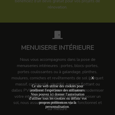
bénéficiez d’un devis gratuit pour vos projets de
rénovation.
MENUISERIE INTÉRIEURE
Nous vous accompagnons dans la pose de
menuiseries intérieures : portes, blocs-portes,
portes coulissantes ou à galandage, plinthes,
moulures, corniches et revêtements de sol (parquet
X
massif, contrecollé, stratifié, parquet flottant ou
Ce site web utilise des cookies pour
dalles PVC clipsables). Que ce soit pour moderniser
améliorer l'expérience des utilisateurs.
Vous pouvez ici donner l'autorisation
votre intérieur, aménager vos pièces ou poser un
d'utiliser tous les cookies ou définir vos
sol, nous assurons un travail soigné, fonctionnel et
propres préférences via la
personnalisation.
sur mesure.