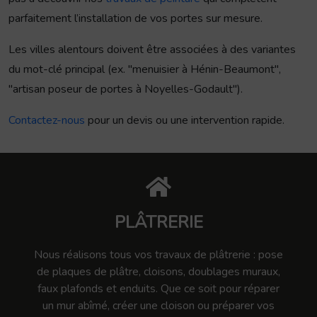
parfaitement l’installation de vos portes sur mesure.
Les villes alentours doivent être associées à des variantes
du mot-clé principal (ex. "menuisier à Hénin-Beaumont",
"artisan poseur de portes à Noyelles-Godault").
Contactez-nous
pour un devis ou une intervention rapide.
PLÂTRERIE
Nous réalisons tous vos travaux de plâtrerie : pose
de plaques de plâtre, cloisons, doublages muraux,
faux plafonds et enduits. Que ce soit pour réparer
un mur abîmé, créer une cloison ou préparer vos