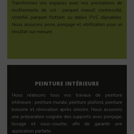
Transformez vos espaces avec nos prestations de
revêtements de sol : parquet massif, contrecollé,
stratifié, parquet flottant ou dalles PVC clipsables.
Nous assurons pose, ponçage et vitrification pour un
résultat sur mesure.
PEINTURE INTÉRIEURE
Nous réalisons tous vos travaux de peinture
intérieure : peinture murale, peinture plafond, peinture
boiserie et rénovation après sinistre. Nous assurons
une préparation soignée des supports avec ponçage,
lissage et sous-couche, afin de garantir une
application parfaite.