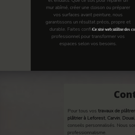
et enduits. Que ce soit pour réparer un
mur abîmé, créer une cloison ou préparer
vos surfaces avant peinture, nous
garantissons un résultat précis, propre et
durable. Faites confiance à un plâtrier
Ce site web utilise des co
professionnel pour transformer vos
espaces selon vos besoins.
Cont
Pour tous vos
travaux de plâtrer
plâtrier à Leforest
,
Carvin
,
Douai
conseils personnalisés. Nous som
professionnalisme.