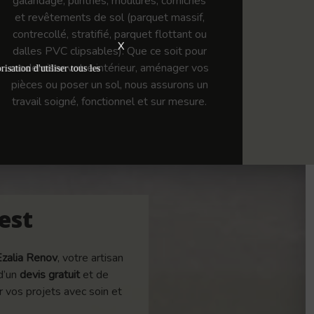
galandage, plinthes, moulures, corniches
et revêtements de sol (parquet massif,
contrecollé, stratifié, parquet flottant ou
X
dalles PVC clipsables). Que ce soit pour
moderniser votre intérieur, aménager vos
isation d'utiliser tous les
pièces ou poser un sol, nous assurons un
travail soigné, fonctionnel et sur mesure.
est
Ezalia Renov
, votre artisan
 d’un
devis gratuit
et de
 vos projets avec soin et