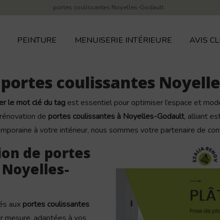
portes coulissantes Noyelles-Godault
PEINTURE
MENUISERIE INTÉRIEURE
AVIS CL
 portes coulissantes Noyell
ser le mot clé du tag
est essentiel pour optimiser l’espace et mode
a rénovation de
portes coulissantes à Noyelles-Godault
, alliant e
mporaine à votre intérieur, nous sommes votre partenaire de con
ion de portes
 Noyelles-
iés aux
portes coulissantes
ur mesure, adaptées à vos