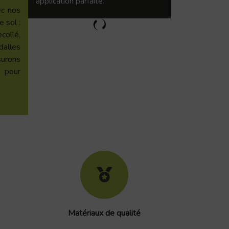
application parfaite.
ec nos
 sol :
ollé,
dalles
urons
n pour
Matériaux de qualité