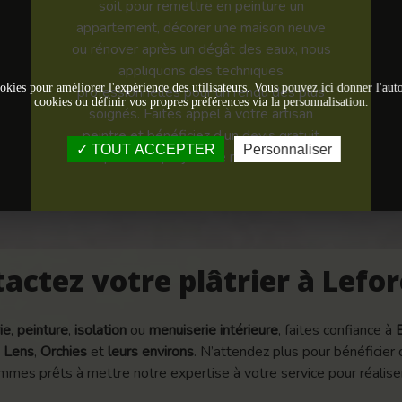
soit pour remettre en peinture un
appartement, décorer une maison neuve
ou rénover après un dégât des eaux, nous
appliquons des techniques
okies pour améliorer l'expérience des utilisateurs. Vous pouvez ici donner l'autor
professionnelles pour un rendu des plus
cookies ou définir vos propres préférences via la personnalisation.
soignés. Faites appel à votre artisan
peintre et bénéficiez d’un devis gratuit
TOUT ACCEPTER
Personnaliser
pour vos projets de rénovation.
actez votre plâtrier à Lefor
ie
,
peinture
,
isolation
ou
menuiserie intérieure
, faites confiance à
,
Lens
,
Orchies
et
leurs environs
. N’attendez plus pour bénéficier
mes prêts à mettre notre expertise à votre service pour réaliser