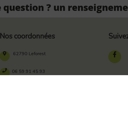
 question ? un renseigneme
Nos coordonnées
Suive
62790 Leforest
06 59 91 45 93
839 278 264 00016
Recherches fréquentes