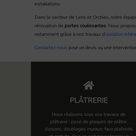
installations.
Dans le secteur de Lens et Orchies, notre équipe 
rénovation de
portes coulissantes
. Nous proposo
notamment grâce à nos travaux d’
isolation intér
Contactez-nous
pour un devis ou une interventio
PLÂTRERIE
Nous réalisons tous vos travaux de
plâtrerie : pose de plaques de plâtre,
cloisons, doublages muraux, faux plafonds