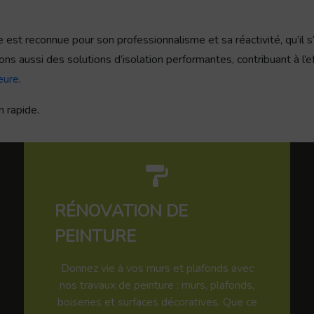
est reconnue pour son professionnalisme et sa réactivité, qu’il s
ns aussi des solutions d’isolation performantes, contribuant à l’e
ieure
.
n rapide.
RÉNOVATION DE
PEINTURE
Donnez vie à vos murs et plafonds avec
nos travaux de peinture : murs, plafonds,
boiseries et surfaces décoratives. Que ce