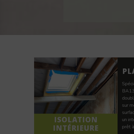
PL
Spéci
BA13,
doubl
sur m
surfac
ISOLATION
un in
INTÉRIEURE
prêt à