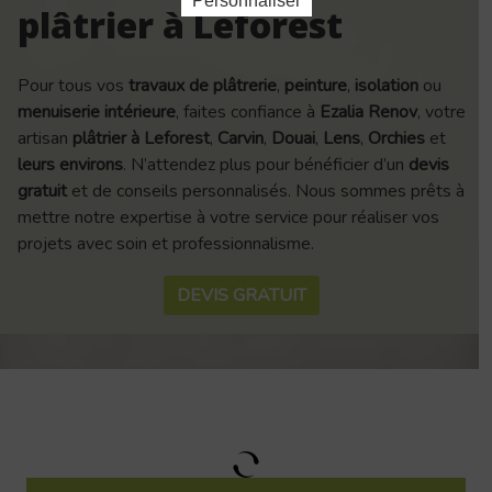
Personnaliser
plâtrier à Leforest
Pour tous vos
travaux de plâtrerie
,
peinture
,
isolation
ou
menuiserie intérieure
, faites confiance à
Ezalia Renov
, votre
artisan
plâtrier à Leforest
,
Carvin
,
Douai
,
Lens
,
Orchies
et
leurs environs
. N’attendez plus pour bénéficier d’un
devis
gratuit
et de conseils personnalisés. Nous sommes prêts à
mettre notre expertise à votre service pour réaliser vos
projets avec soin et professionnalisme.
DEVIS GRATUIT