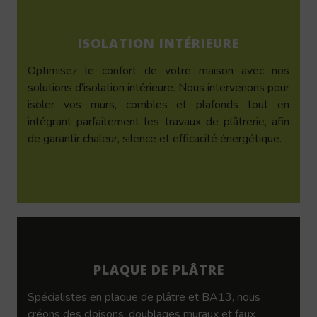
ISOLATION INTÉRIEURE
Optimisez le confort de votre maison avec nos
solutions d’isolation intérieure. Nous intervenons pour
isoler vos murs, combles et plafonds tout en
intégrant parfaitement les travaux de plâtrerie, afin
de garantir chaleur, silence et efficacité énergétique.
PLAQUE DE PLÂTRE
Spécialistes en plaque de plâtre et BA13, nous
créons des cloisons, doublages muraux et faux