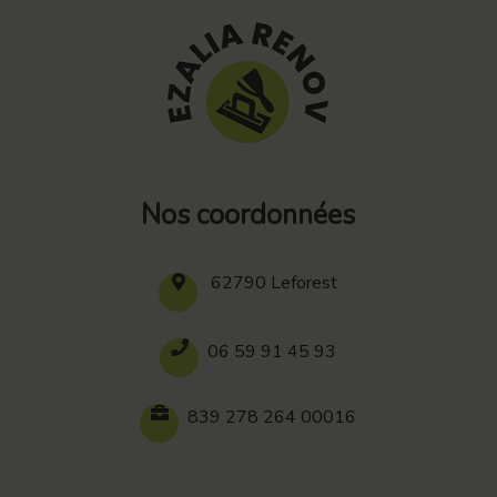
Nos coordonnées
62790 Leforest
06 59 91 45 93
839 278 264 00016