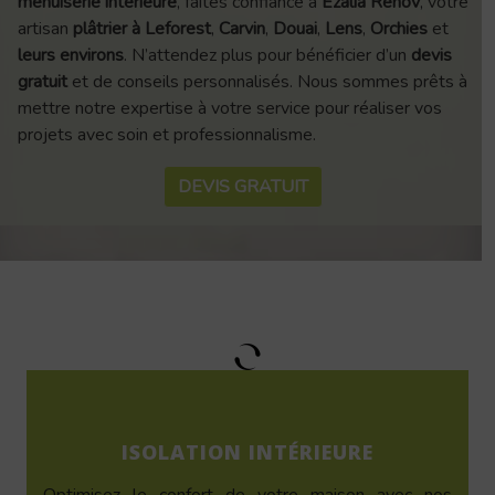
menuiserie intérieure
, faites confiance à
Ezalia Renov
, votre
artisan
plâtrier à Leforest
,
Carvin
,
Douai
,
Lens
,
Orchies
et
leurs environs
. N’attendez plus pour bénéficier d’un
devis
gratuit
et de conseils personnalisés. Nous sommes prêts à
mettre notre expertise à votre service pour réaliser vos
projets avec soin et professionnalisme.
DEVIS GRATUIT
ISOLATION INTÉRIEURE
Optimisez le confort de votre maison avec nos