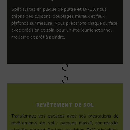
Spécialistes en plaque de plâtre et BA13, nous
créons des cloisons, doublages muraux et faux
plafonds sur mesure. Nous préparons chaque surface
avec précision et soin, pour un intérieur fonctionnel,
moderne et prêt à peindre.
REVÊTEMENT DE SOL
Transformez vos espaces avec nos prestations de
revêtements de sol : parquet massif, contrecollé,
stratifié, parquet flottant ou dalles PVC clipsables.