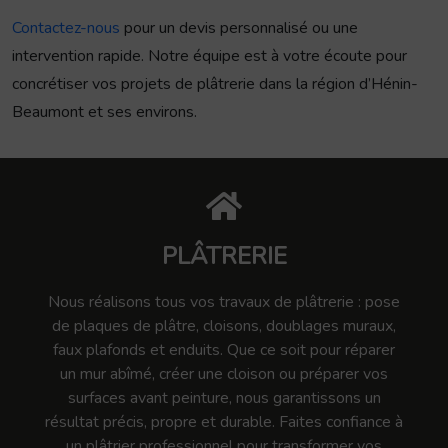
Contactez-nous
pour un devis personnalisé ou une
intervention rapide. Notre équipe est à votre écoute pour
concrétiser vos projets de plâtrerie dans la région d’Hénin-
Beaumont et ses environs.
PLÂTRERIE
Nous réalisons tous vos travaux de plâtrerie : pose
de plaques de plâtre, cloisons, doublages muraux,
faux plafonds et enduits. Que ce soit pour réparer
un mur abîmé, créer une cloison ou préparer vos
surfaces avant peinture, nous garantissons un
résultat précis, propre et durable. Faites confiance à
un plâtrier professionnel pour transformer vos