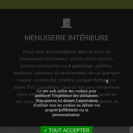
MENUISERIE INTÉRIEURE
Nous vous accompagnons dans la pose de
menuiseries intérieures : portes, blocs-portes,
portes coulissantes ou à galandage, plinthes,
moulures, corniches et revêtements de sol (parquet
massif, contrecollé, stratifié, parquet flottant ou
X
dalles PVC clipsables). Que ce soit pour moderniser
Ce site web utilise des cookies pour
votre intérieur, aménager vos pièces ou poser un
améliorer l'expérience des utilisateurs.
Vous pouvez ici donner l'autorisation
sol, nous assurons un travail soigné, fonctionnel et
d'utiliser tous les cookies ou définir vos
sur mesure.
propres préférences via la
personnalisation.
TOUT ACCEPTER