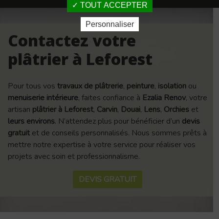
TOUT ACCEPTER
Personnaliser
Contactez votre
plâtrier à Leforest
Pour tous vos
travaux de plâtrerie
,
peinture
,
isolation
ou
menuiserie intérieure
, faites confiance à
Ezalia Renov
, votre
artisan
plâtrier à Leforest
,
Carvin
,
Douai
,
Lens
,
Orchies
et
leurs environs
. N’attendez plus pour bénéficier d’un
devis
gratuit
et de conseils personnalisés. Nous sommes prêts à
mettre notre expertise à votre service pour réaliser vos
projets avec soin et professionnalisme.
DEVIS GRATUIT