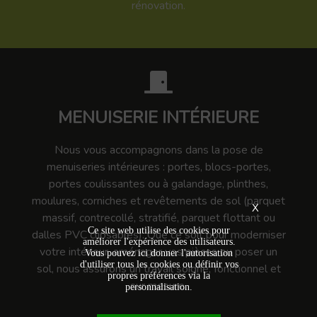
rénovation.
MENUISERIE INTÉRIEURE
Nous vous accompagnons dans la pose de
menuiseries intérieures : portes, blocs-portes,
portes coulissantes ou à galandage, plinthes,
moulures, corniches et revêtements de sol (parquet
X
massif, contrecollé, stratifié, parquet flottant ou
Ce site web utilise des cookies pour
dalles PVC clipsables). Que ce soit pour moderniser
améliorer l'expérience des utilisateurs.
votre intérieur, aménager vos pièces ou poser un
Vous pouvez ici donner l'autorisation
d'utiliser tous les cookies ou définir vos
sol, nous assurons un travail soigné, fonctionnel et
propres préférences via la
sur mesure.
personnalisation.