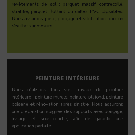
revêtements de sol : parquet massif, contrecollé,
stratifié, parquet flottant ou dalles PVC clipsables.
Nous assurons pose, ponçage et vitrification pour un
résultat sur mesure.
PEINTURE INTÉRIEURE
Nous réalisons tous vos travaux de peinture
intérieure : peinture murale, peinture plafond, peinture
boiserie et rénovation après sinistre. Nous assurons
une préparation soignée des supports avec ponçage,
lissage et sous-couche, afin de garantir une
application parfaite.