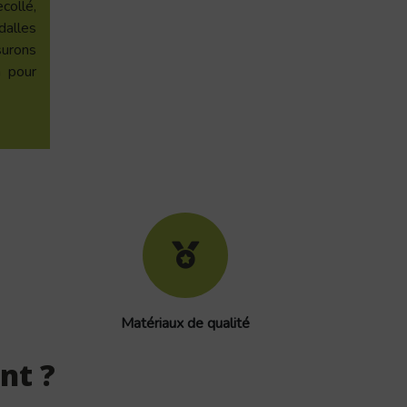
ollé,
dalles
urons
n pour
Matériaux de qualité
nt ?