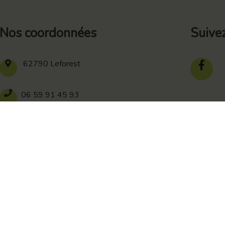
Nos coordonnées
Suive
62790 Leforest
06 59 91 45 93
839 278 264 00016
Recherches fréquentes