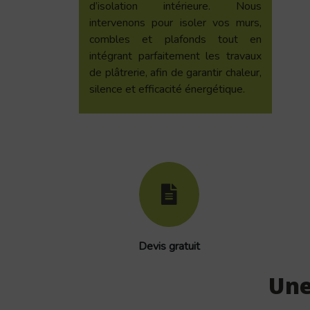
d’isolation intérieure. Nous
intervenons pour isoler vos murs,
combles et plafonds tout en
intégrant parfaitement les travaux
de plâtrerie, afin de garantir chaleur,
silence et efficacité énergétique.
Devis gratuit
Une