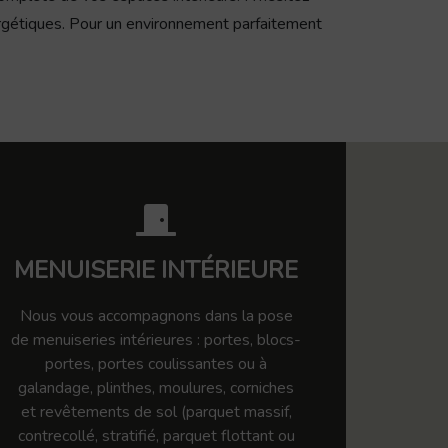
nergétiques. Pour un environnement parfaitement
MENUISERIE INTÉRIEURE
Nous vous accompagnons dans la pose
de menuiseries intérieures : portes, blocs-
portes, portes coulissantes ou à
galandage, plinthes, moulures, corniches
et revêtements de sol (parquet massif,
contrecollé, stratifié, parquet flottant ou