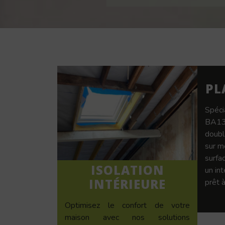
PL
Spéci
BA13,
doubl
sur m
surfac
ISOLATION
un in
INTÉRIEURE
prêt à
Optimisez le confort de votre
maison avec nos solutions