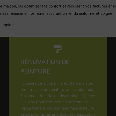
eure maison, qui optimisent le confort et réduisent vos factures é
e et menuiserie intérieure, assurant un rendu uniforme et soigné.
n rapide.
RÉNOVATION DE
PEINTURE
Donnez vie à vos murs et plafonds avec
nos travaux de peinture : murs, plafonds,
boiseries et surfaces décoratives. Que ce
soit pour remettre en peinture un
appartement, décorer une maison neuve
ou rénover après un dégât des eaux, nous