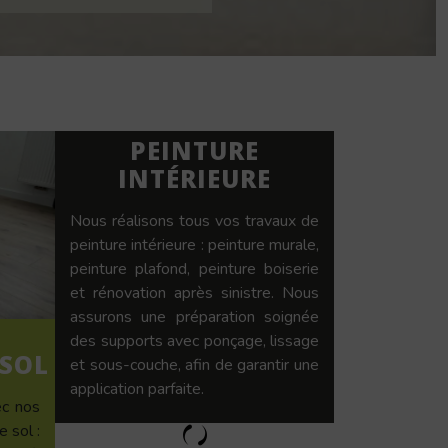
PEINTURE
INTÉRIEURE
Nous réalisons tous vos travaux de
peinture intérieure : peinture murale,
peinture plafond, peinture boiserie
et rénovation après sinistre. Nous
assurons une préparation soignée
des supports avec ponçage, lissage
 SOL
et sous-couche, afin de garantir une
application parfaite.
ec nos
 sol :