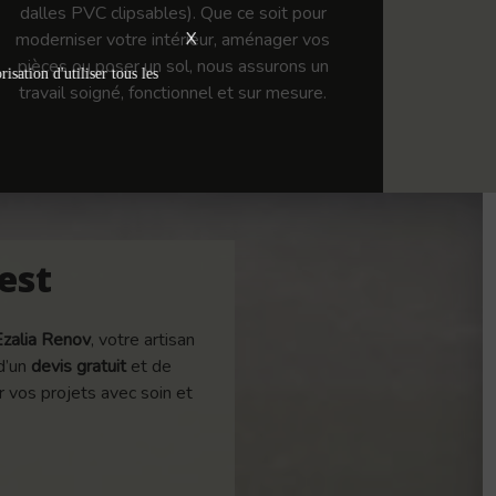
dalles PVC clipsables). Que ce soit pour
moderniser votre intérieur, aménager vos
X
pièces ou poser un sol, nous assurons un
isation d'utiliser tous les
travail soigné, fonctionnel et sur mesure.
est
Ezalia Renov
, votre artisan
 d’un
devis gratuit
et de
 vos projets avec soin et