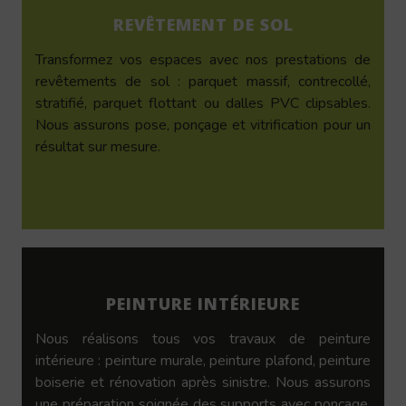
REVÊTEMENT DE SOL
Transformez vos espaces avec nos prestations de
revêtements de sol : parquet massif, contrecollé,
stratifié, parquet flottant ou dalles PVC clipsables.
Nous assurons pose, ponçage et vitrification pour un
résultat sur mesure.
PEINTURE INTÉRIEURE
Nous réalisons tous vos travaux de peinture
intérieure : peinture murale, peinture plafond, peinture
boiserie et rénovation après sinistre. Nous assurons
une préparation soignée des supports avec ponçage,