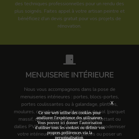
des techniques professionnelles pour un rendu des
plus soignés. Faites appel à votre artisan peintre et
bénéficiez d’un devis gratuit pour vos projets de
rénovation.
MENUISERIE INTÉRIEURE
Nous vous accompagnons dans la pose de
menuiseries intérieures : portes, blocs-portes,
X
portes coulissantes ou à galandage, plinthes,
moulures, corniches et revêtements de sol (parquet
Ce site web utilise des cookies pour
améliorer l'expérience des utilisateurs.
massif, contrecollé, stratifié, parquet flottant ou
Vous pouvez ici donner l'autorisation
dalles PVC clipsables). Que ce soit pour moderniser
d'utiliser tous les cookies ou définir vos
propres préférences via la
votre intérieur, aménager vos pièces ou poser un
personnalisation.