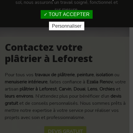
sol, nous assurons un travail soigné, fonctionnel et
sur mesure.
TOUT ACCEPTER
Personnaliser
Contactez votre
plâtrier à Leforest
Pour tous vos
travaux de plâtrerie
,
peinture
,
isolation
ou
menuiserie intérieure
, faites confiance à
Ezalia Renov
, votre
artisan
plâtrier à Leforest
,
Carvin
,
Douai
,
Lens
,
Orchies
et
leurs environs
. N’attendez plus pour bénéficier d’un
devis
gratuit
et de conseils personnalisés. Nous sommes prêts à
mettre notre expertise à votre service pour réaliser vos
projets avec soin et professionnalisme.
DEVIS GRATUIT